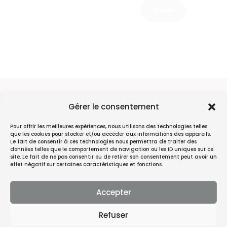
Envoi
Gérer le consentement
Consultations sur RDV, téléphonique et
Pour offrir les meilleures expériences, nous utilisons des technologies telles
que les cookies pour stocker et/ou accéder aux informations des appareils.
par visioconférence du lundi au vendredi
Le fait de consentir à ces technologies nous permettra de traiter des
données telles que le comportement de navigation ou les ID uniques sur ce
de 8h30 à 19h
site. Le fait de ne pas consentir ou de retirer son consentement peut avoir un
effet négatif sur certaines caractéristiques et fonctions.
Tél. : 04 84 89 64 98
Email : contact@mch-avocats.fr
Accepter
42, Rue Sainte – 13001 Marseille
Refuser