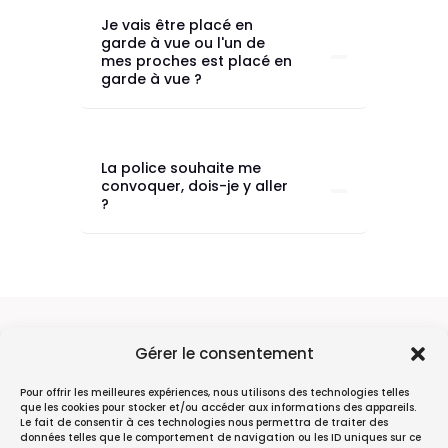
Je vais être placé en
garde à vue ou l'un de
mes proches est placé en
garde à vue ?
La police souhaite me
convoquer, dois-je y aller
?
Gérer le consentement
Consultations sur RDV, téléphonique et
Pour offrir les meilleures expériences, nous utilisons des technologies telles
que les cookies pour stocker et/ou accéder aux informations des appareils.
par visioconférence du lundi au vendredi
Le fait de consentir à ces technologies nous permettra de traiter des
données telles que le comportement de navigation ou les ID uniques sur ce
de 8h30 à 19h